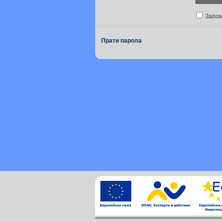
Запо
Прати парола