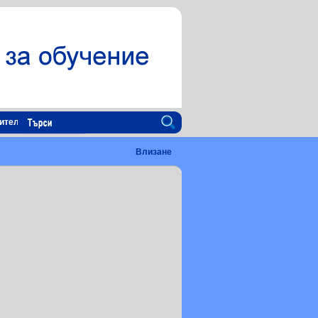
ителна платформа
Влизане