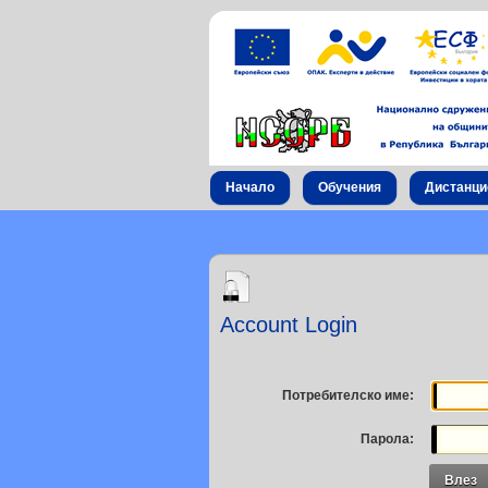
Начало
Обучения
Дистанци
Account Login
Потребителско име:
Парола:
Влез